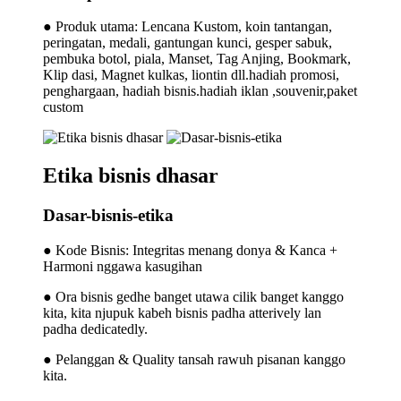
● Produk utama: Lencana Kustom, koin tantangan,
peringatan, medali, gantungan kunci, gesper sabuk,
pembuka botol, piala, Manset, Tag Anjing, Bookmark,
Klip dasi, Magnet kulkas, liontin dll.hadiah promosi,
penghargaan, hadiah bisnis.hadiah iklan ,souvenir,paket
custom
Etika bisnis dhasar
Dasar-bisnis-etika
● Kode Bisnis: Integritas menang donya & Kanca +
Harmoni nggawa kasugihan
● Ora bisnis gedhe banget utawa cilik banget kanggo
kita, kita njupuk kabeh bisnis padha atterively lan
padha dedicatedly.
● Pelanggan & Quality tansah rawuh pisanan kanggo
kita.