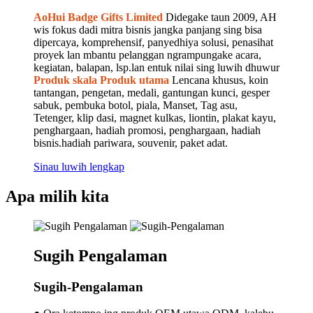
AoHui Badge Gifts Limited
Didegake taun 2009, AH
wis fokus dadi mitra bisnis jangka panjang sing bisa
dipercaya, komprehensif, panyedhiya solusi, penasihat
proyek lan mbantu pelanggan ngrampungake acara,
kegiatan, balapan, lsp.lan entuk nilai sing luwih dhuwur
Produk skala Produk utama
Lencana khusus, koin
tantangan, pengetan, medali, gantungan kunci, gesper
sabuk, pembuka botol, piala, Manset, Tag asu,
Tetenger, klip dasi, magnet kulkas, liontin, plakat kayu,
penghargaan, hadiah promosi, penghargaan, hadiah
bisnis.hadiah pariwara, souvenir, paket adat.
Sinau luwih lengkap
Apa milih kita
Sugih Pengalaman
Sugih-Pengalaman