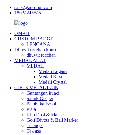
sales@aoo-hui.com
18024245545
OMAH
CUSTOM BADGE
LENCANA
Dhuwit recehan khusus
dhuwit recehan
MEDAL ADAT
MEDAL
Medali Logam
Medali Kayu
Medali Crystal
GIFTS METAL LAIN
Gantungan kunci
Sabuk Gesper
Pembuka Botol
Piala
Klip Dasi & Manset
Golf Divots & Ball Marker
Tetenger
Tag asu