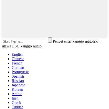
Pencet enter kanggo nggoleki
utawa ESC kanggo nutup
English
Chinese
French
German
Portuguese
Spanish
Russian
Japanese
Korean
Arabic
Irish
Greek
Turkish