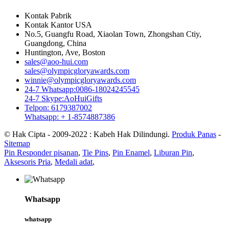
Kontak Pabrik
Kontak Kantor USA
No.5, Guangfu Road, Xiaolan Town, Zhongshan Ctiy,
Guangdong, China
Huntington, Ave, Boston
sales@aoo-hui.com
sales@olympicgloryawards.com
winnie@olympicgloryawards.com
24-7 Whatsapp:0086-18024245545
24-7 Skype:AoHuiGifts
Telpon: 6179387002
Whatsapp: + 1-8574887386
© Hak Cipta - 2009-2022 : Kabeh Hak Dilindungi.
Produk Panas
-
Sitemap
Pin Responder pisanan
,
Tie Pins
,
Pin Enamel
,
Liburan Pin
,
Aksesoris Pria
,
Medali adat
,
Whatsapp
whatsapp