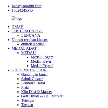
sales@aoo-hui.com
18024245545
OMAH
CUSTOM BADGE
LENCANA
Dhuwit recehan khusus
dhuwit recehan
MEDAL ADAT
MEDALI
Medali Logam
Medali Kayu
Medali Crystal
GIFTS METAL LAIN
Gantungan kunci
Sabuk Gesper
Pembuka Botol
Piala
Klip Dasi & Manset
Golf Divots & Ball Marker
Tetenger
Tag asu