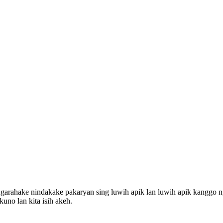
 ngarahake nindakake pakaryan sing luwih apik lan luwih apik kanggo 
no lan kita isih akeh.