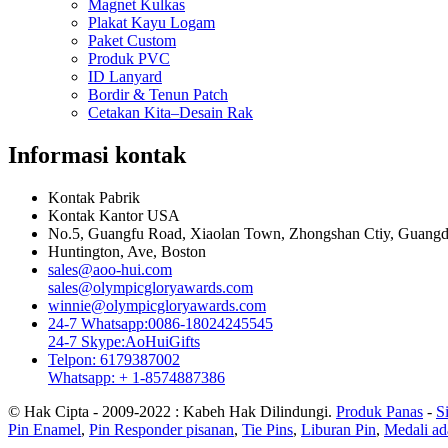
Magnet Kulkas
Plakat Kayu Logam
Paket Custom
Produk PVC
ID Lanyard
Bordir & Tenun Patch
Cetakan Kita–Desain Rak
Informasi kontak
Kontak Pabrik
Kontak Kantor USA
No.5, Guangfu Road, Xiaolan Town, Zhongshan Ctiy, Guangd
Huntington, Ave, Boston
sales@aoo-hui.com
sales@olympicgloryawards.com
winnie@olympicgloryawards.com
24-7 Whatsapp:0086-18024245545
24-7 Skype:AoHuiGifts
Telpon: 6179387002
Whatsapp: + 1-8574887386
© Hak Cipta - 2009-2022 : Kabeh Hak Dilindungi.
Produk Panas
-
S
Pin Enamel
,
Pin Responder pisanan
,
Tie Pins
,
Liburan Pin
,
Medali ad