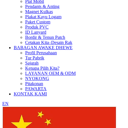
Plat Mobil
Pendants & Anting
Magnet Kulkas
Plakat Kayu Logam
Paket Custom
Produk PVC
ID Lanyard
Bordir & Tenun Patch
Cetakan Kita–Desain Rak
BABAGAN AWAKE DHEWE
Profil Perusahaan
Tur Pabrik
Sajarah
Kenapa Pilih Kita?
LAYANAN OEM & ODM
NYOKONG
Pitakonan
PAWARTA
KONTAK KAMI
EN