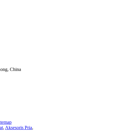
ong, China
itemap
at
,
Aksesoris Pria
,